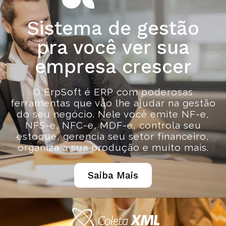
Sistema de gestão
pra você ver sua
empresa crescer
O ErpSoft é ERP com poderosas
ferramentas que vão lhe ajudar na gestão
do seu negócio. Nele você emite NF-e,
NFS-e, NFC-e, MDF-e, controla seu
estoque, gerencia seu setor financeiro,
organiza a sua produção e muito mais.
Saiba Mais