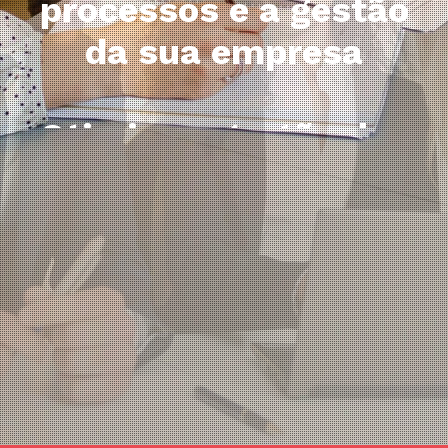
documentos fiscais
Otimize e agilize a
emissão de
conhecimento
transporte
Simplesmente Otimizy