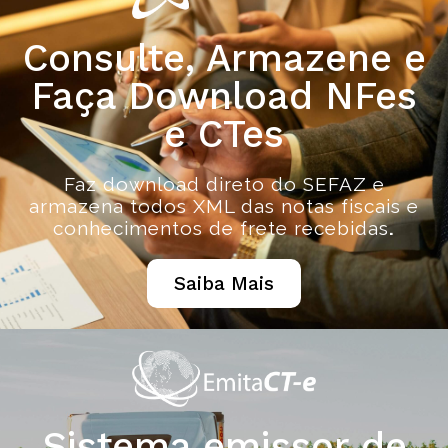
Consulte, Armazene e
Faça Download NFes
e CTes
Faz download direto do SEFAZ e
armazena todos XML das notas fiscais e
conhecimentos de frete recebidas
.
Saiba Mais
Sistema emissor de