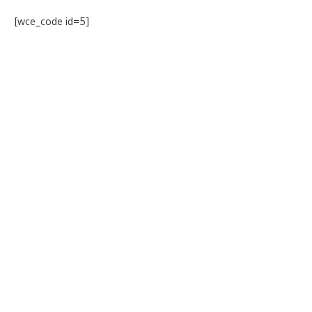
[wce_code id=5]