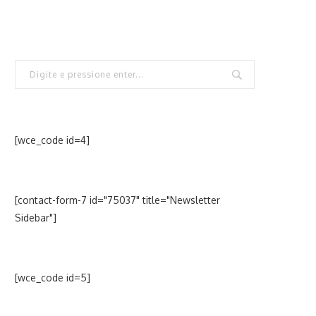
[wce_code id=4]
[contact-form-7 id="75037" title="Newsletter
Sidebar"]
[wce_code id=5]