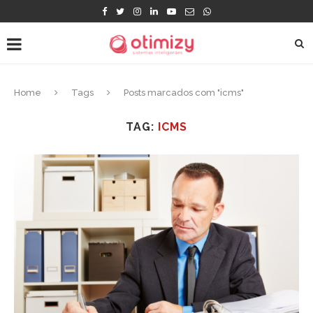
Home
Tags
Posts marcados com "icms"
TAG:
ICMS