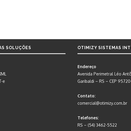
AS SOLUÇÕES
OTIMIZY SISTEMAS IN
Endereço
XML
Avenida Perimetral Léo Antô
T-e
Garibaldi – RS – CEP 9572
Contato:
comercial@otimizy.com.br
Telefones:
RS – (54) 3462-5522