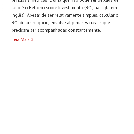
principais métricas. E uma que não pode ser deixada de
lado é o Retorno sobre Investimento (ROI, na sigla em
inglês). Apesar de ser relativamente simples, calcular o
ROI de um negócio, envolve algumas variáveis que
precisam ser acompanhadas constantemente.
Leia Mais