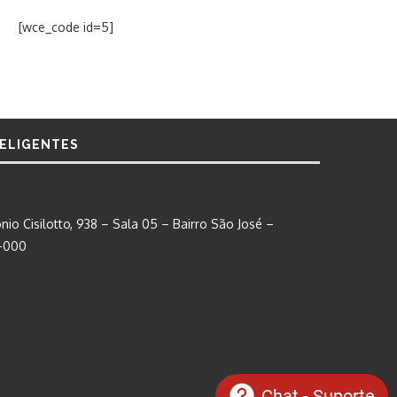
[wce_code id=5]
TELIGENTES
nio Cisilotto, 938 – Sala 05 – Bairro São José –
0-000
Chat - Suporte