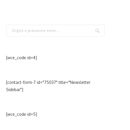
[wce_code id=4]
[contact-form-7 id="75037" title="Newsletter
Sidebar"]
[wce_code id=5]