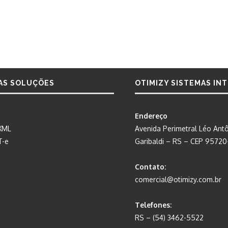
AS SOLUÇÕES
OTIMIZY SISTEMAS IN
Endereço
XML
Avenida Perimetral Léo Antô
T-e
Garibaldi – RS – CEP 9572
Contato:
comercial@otimizy.com.br
Telefones:
RS – (54) 3462-5522