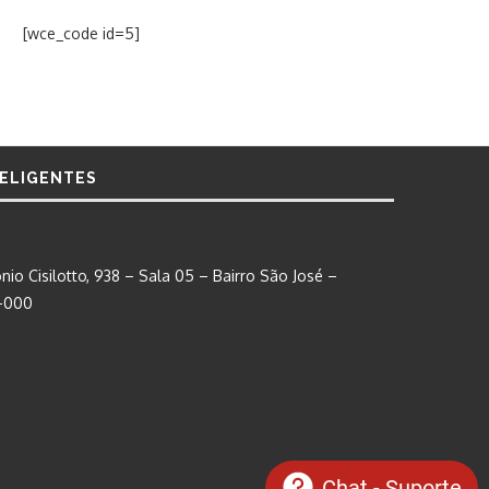
[wce_code id=5]
TELIGENTES
nio Cisilotto, 938 – Sala 05 – Bairro São José –
0-000
Chat - Suporte