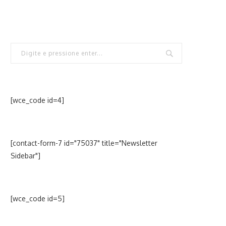
[wce_code id=4]
[contact-form-7 id="75037" title="Newsletter
Sidebar"]
[wce_code id=5]