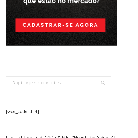
[wce_code id=4]
[contact-form-7 id="75037" title="Newsletter Sidebar"]