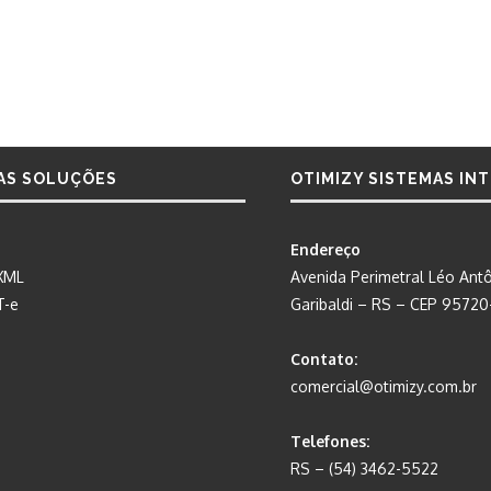
AS SOLUÇÕES
OTIMIZY SISTEMAS IN
Endereço
XML
Avenida Perimetral Léo Antô
T-e
Garibaldi – RS – CEP 9572
Contato:
comercial@otimizy.com.br
Telefones:
RS – (54) 3462-5522