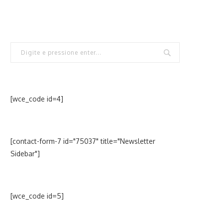
[wce_code id=4]
[contact-form-7 id="75037" title="Newsletter
Sidebar"]
[wce_code id=5]