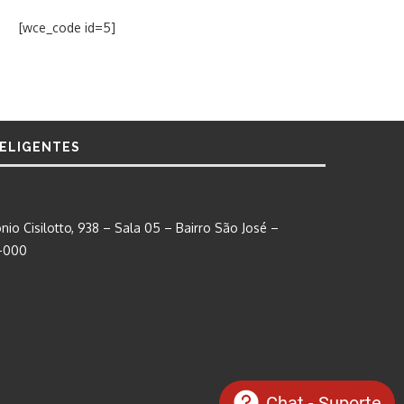
[wce_code id=5]
TELIGENTES
nio Cisilotto, 938 – Sala 05 – Bairro São José –
0-000
Chat - Suporte