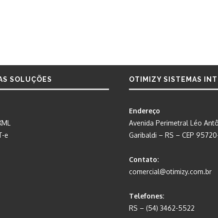
AS SOLUÇÕES
OTIMIZY SISTEMAS IN
Endereço
XML
Avenida Perimetral Léo Antô
T-e
Garibaldi – RS – CEP 9572
Contato:
comercial@otimizy.com.br
Telefones:
RS – (54) 3462-5522