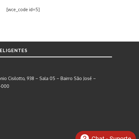
[wce_code id=5]
TELIGENTES
nio Cisilotto, 938 – Sala 05 – Bairro São José –
0-000
Chat - Suporte