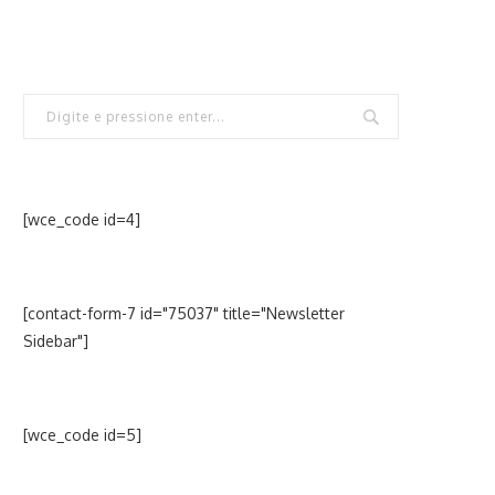
[wce_code id=4]
[contact-form-7 id="75037" title="Newsletter
Sidebar"]
[wce_code id=5]