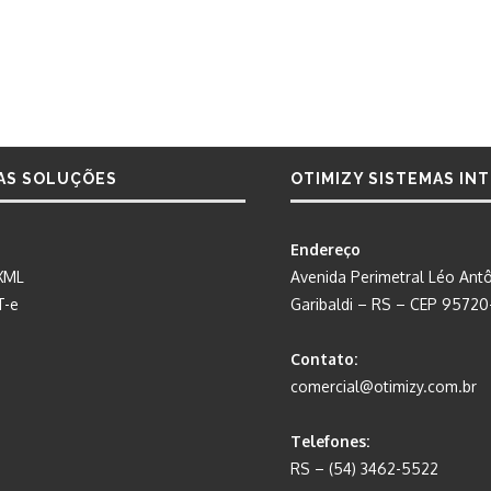
AS SOLUÇÕES
OTIMIZY SISTEMAS IN
Endereço
XML
Avenida Perimetral Léo Antô
T-e
Garibaldi – RS – CEP 9572
Contato:
comercial@otimizy.com.br
Telefones:
RS – (54) 3462-5522