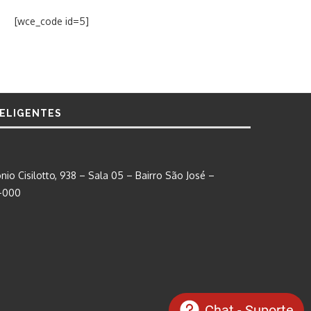
[wce_code id=5]
TELIGENTES
nio Cisilotto, 938 – Sala 05 – Bairro São José –
0-000
Chat - Suporte