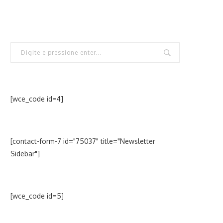
[wce_code id=4]
[contact-form-7 id="75037" title="Newsletter
Sidebar"]
[wce_code id=5]