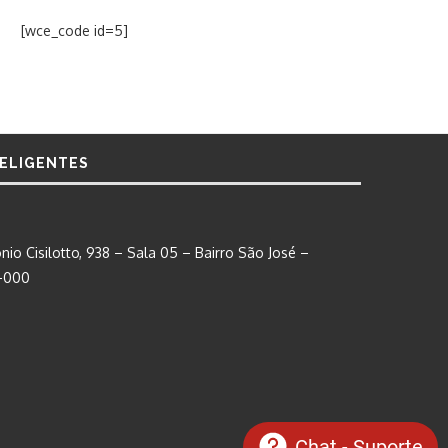
[wce_code id=5]
TELIGENTES
nio Cisilotto, 938 – Sala 05 – Bairro São José –
0-000
Chat - Suporte