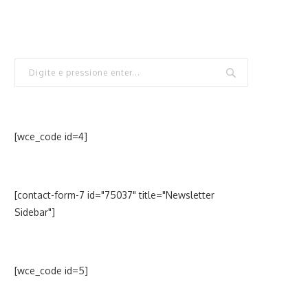
[wce_code id=4]
[contact-form-7 id="75037" title="Newsletter
Sidebar"]
[wce_code id=5]