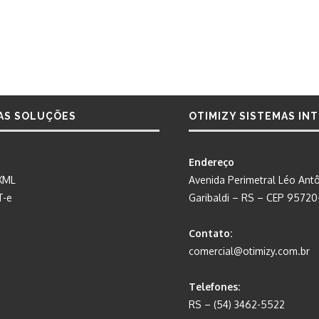
AS SOLUÇÕES
OTIMIZY SISTEMAS IN
Endereço
XML
Avenida Perimetral Léo Antô
T-e
Garibaldi – RS – CEP 9572
Contato:
comercial@otimizy.com.br
Telefones:
RS – (54) 3462-5522