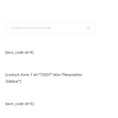
[wce_code id=4]
[contact-form-7 id="75037" title="Newsletter
Sidebar"]
[wce_code id=5]