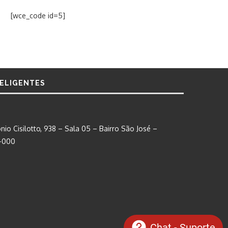
[wce_code id=5]
TELIGENTES
nio Cisilotto, 938 – Sala 05 – Bairro São José –
0-000
Chat - Suporte