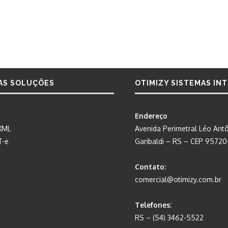
AS SOLUÇÕES
OTIMIZY SISTEMAS IN
Endereço
XML
Avenida Perimetral Léo Antô
T-e
Garibaldi – RS – CEP 9572
Contato:
comercial@otimizy.com.br
Telefones:
RS – (54) 3462-5522