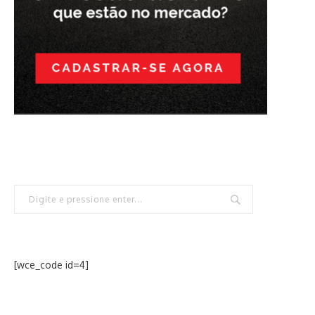
[wce_code id=4]